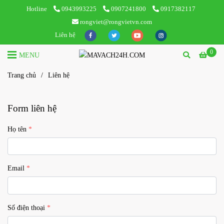
Hotline
0943993225
0907241800
0917382117
rongviet@rongvietvn.com
Liên hệ
0
MENU
Trang chủ
/
Liên hệ
Form liên hệ
Họ tên
Email
Số điện thoại