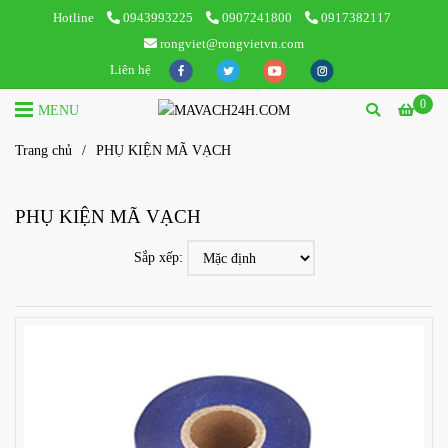
Hotline
0943993225
0907241800
0917382117
rongviet@rongvietvn.com
Liên hệ
0
MENU
Trang chủ
/
PHỤ KIỆN MÃ VẠCH
PHỤ KIỆN MÃ VẠCH
Sắp xếp: