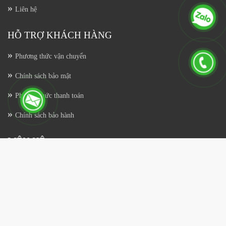
Liên hệ
HỖ TRỢ KHÁCH HÀNG
Phương thức vận chuyển
Chính sách bảo mật
Phương thức thanh toán
Chính sách bảo hành
LIÊN HỆ
Giải Pháp công Nghệ Hàng đầu Việt Nam
147/31 Tân Lập 2, Hiệp Phú, Quận 9, TP.Thủ Đức, Thành Phố Hồ Chí
Minh, Việt Nam
Hotline: 0943 993 225 - 090 724 1800 - 0917 382 117
rongviet
@r
ongvietvn.com