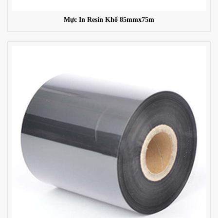
Mực In Resin Khổ 85mmx75m