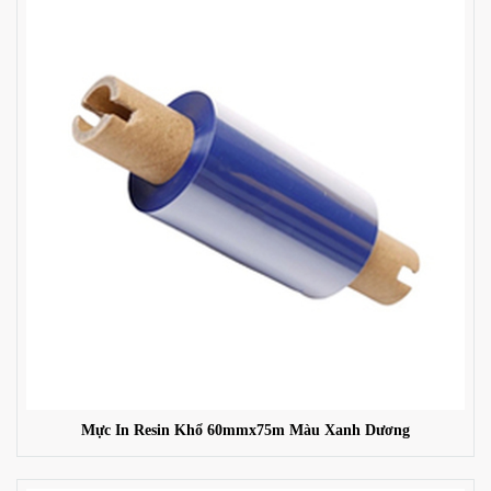
Mực In Resin Khổ 60mmx75m Màu Xanh Dương