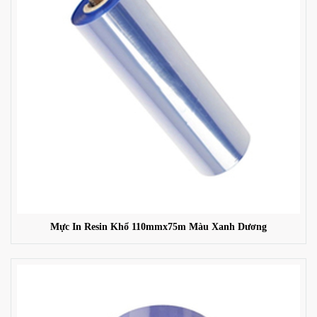
Mực In Resin Khổ 110mmx75m Màu Xanh Dương