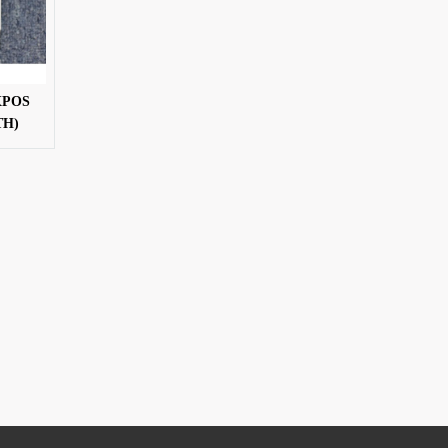
XPOS
TH)