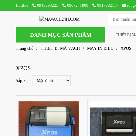
Hotline
0943993225
0907241800
0917382117
rong
DANH MỤC SẢN PHẨM
THIẾT BỊ 
Trang chủ
/
THIẾT BỊ MÃ VẠCH
/
MÁY IN BILL
/
XPOS
XPOS
Sắp xếp: