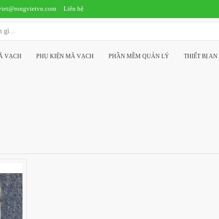
viet@rongvietvn.com
Liên hệ
MÃ VẠCH
PHỤ KIỆN MÃ VẠCH
PHẦN MỀM QUẢN LÝ
THIẾT BỊ AN