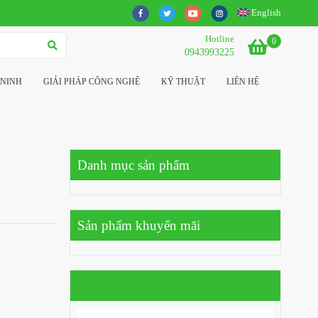
English
Hotline
0
0943993225
 NINH
GIẢI PHÁP CÔNG NGHỆ
KỸ THUẬT
LIÊN HỆ
Danh mục sản phẩm
Sản phẩm khuyến mãi
Vật tư mã vạch