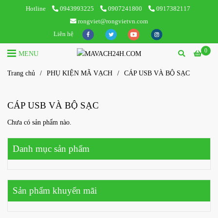
Hotline
0943993225
0907241800
0917382117
rongviet@rongvietvn.com
Liên hệ
0
MENU
Trang chủ
/
PHỤ KIỆN MÃ VẠCH
/
CÁP USB VÀ BỘ SẠC
CÁP USB VÀ BỘ SẠC
Chưa có sản phẩm nào.
Danh mục sản phẩm
Sản phẩm khuyến mãi