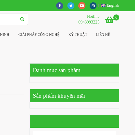
English
Hotline
0
0943993225
 NINH
GIẢI PHÁP CÔNG NGHỆ
KỸ THUẬT
LIÊN HỆ
Danh mục sản phẩm
Sản phẩm khuyến mãi
Vật tư mã vạch