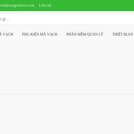
viet@rongvietvn.com
Liên hệ
MÃ VẠCH
PHỤ KIỆN MÃ VẠCH
PHẦN MỀM QUẢN LÝ
THIẾT BỊ AN