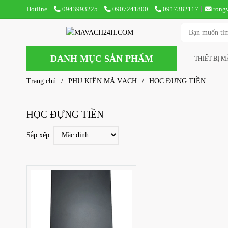
Hotline
0943993225
0907241800
0917382117
rong
DANH MỤC SẢN PHẨM
THIẾT BỊ 
Trang chủ
/
PHỤ KIỆN MÃ VẠCH
/
HỌC ĐỰNG TIỀN
HỌC ĐỰNG TIỀN
Sắp xếp: