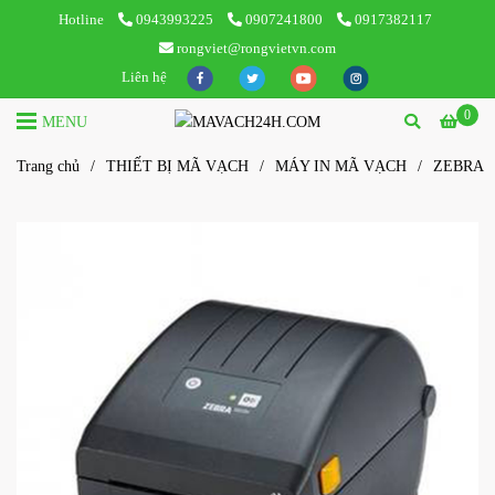
Hotline
0943993225
0907241800
0917382117
rongviet@rongvietvn.com
Liên hệ
0
MENU
Trang chủ
/
THIẾT BỊ MÃ VẠCH
/
MÁY IN MÃ VẠCH
/
ZEBRA