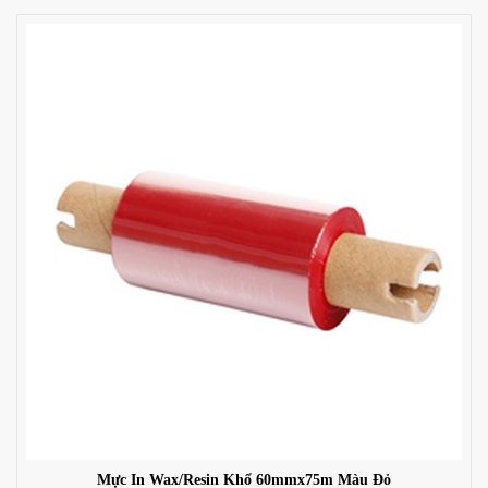
Mực In Wax/Resin Khổ 60mmx75m Màu Đỏ