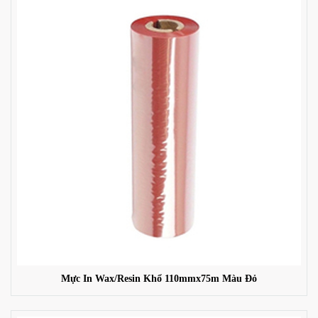
Mực In Wax/Resin Khổ 110mmx75m Màu Đỏ