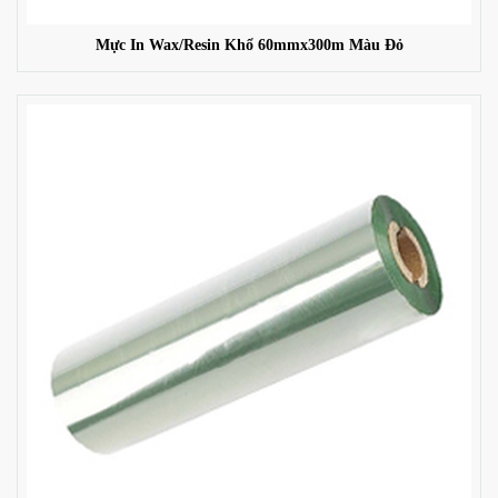
Mực In Wax/Resin Khổ 60mmx300m Màu Đỏ