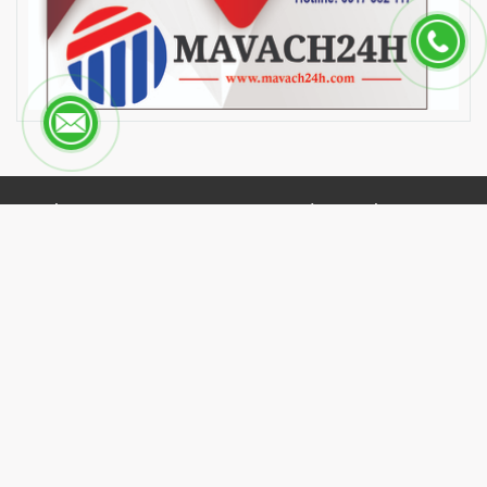
CHẤT LƯỢNG VÀ DỊCH VỤ TỐT NHẤT
GIỚI THIỆU
Trang Chủ