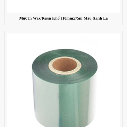
Mực In Wax/Resin Khổ 110mmx75m Màu Xanh Lá