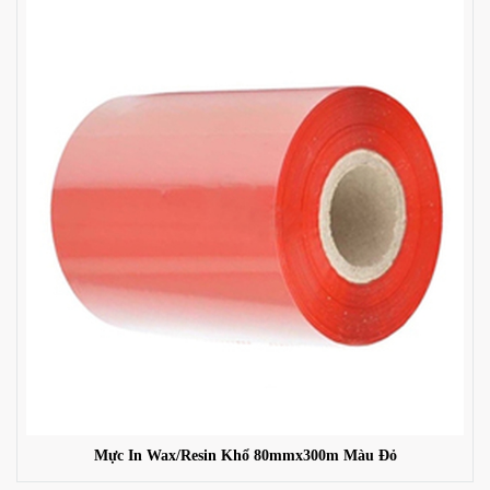
Mực In Wax/Resin Khổ 80mmx300m Màu Đỏ