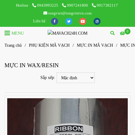
Hotline
0943993225
0907241800
0917382117
rongviet@rongvietvn.com
Liên hệ
0
MENU
Trang chủ
/
PHỤ KIỆN MÃ VẠCH
/
MỰC IN MÃ VẠCH
/
MỰC I
MỰC IN WAX/RESIN
Sắp xếp: