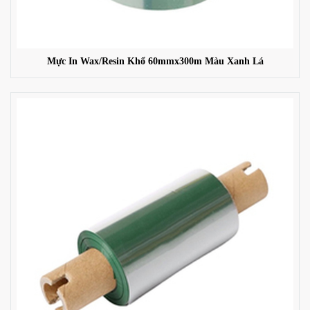
Mực In Wax/Resin Khổ 60mmx300m Màu Xanh Lá