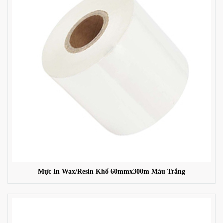
Mực In Wax/Resin Khổ 60mmx300m Màu Trắng