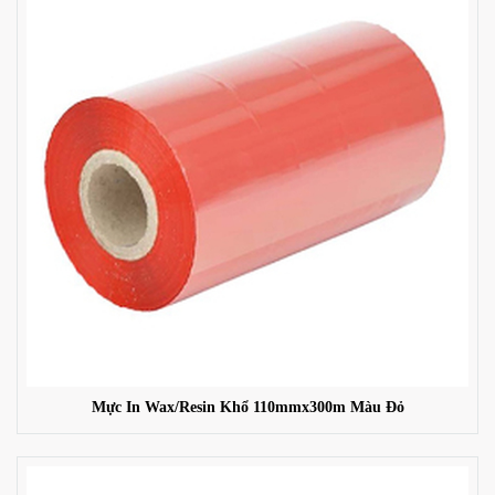
Mực In Wax/Resin Khổ 110mmx300m Màu Đỏ