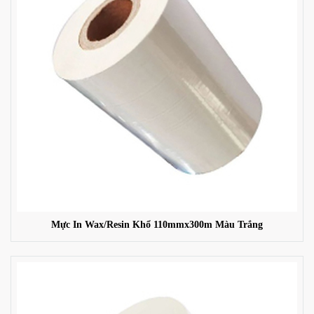
Mực In Wax/Resin Khổ 110mmx300m Màu Trắng