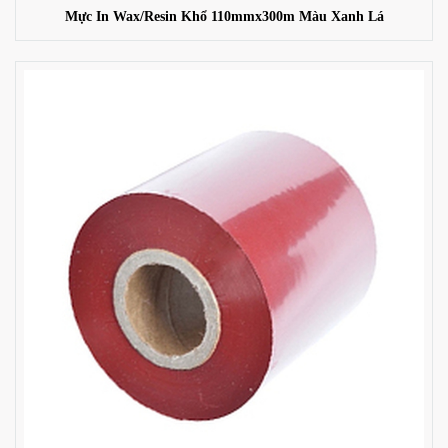
Mực In Wax/Resin Khổ 110mmx300m Màu Xanh Lá